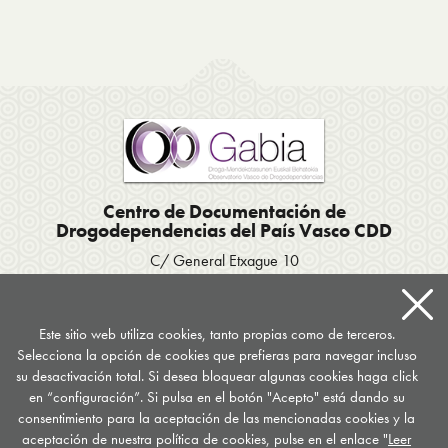
Centro de Documentación de
Drogodependencias del País Vasco CDD
C/ General Etxague 10
20003 Donostia San Sebastián
Tel. 943 423656
/
Fax 943 293007
Apartado postal 667
Este sitio web utiliza cookies, tanto propias como de terceros.
Selecciona la opción de cookies que prefieras para navegar incluso
documentacion
@
drogomedia.com
su desactivación total. Si desea bloquear algunas cookies haga click
en “configuración”. Si pulsa en el botón "Acepto" está dando su
Síguenos en...
consentimiento para la aceptación de las mencionadas cookies y la
aceptación de nuestra política de cookies, pulse en el enlace "
Leer