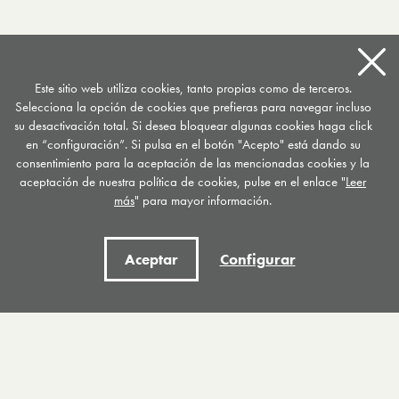
Este sitio web utiliza cookies, tanto propias como de terceros.
Selecciona la opción de cookies que prefieras para navegar incluso
su desactivación total. Si desea bloquear algunas cookies haga click
en “configuración”. Si pulsa en el botón "Acepto" está dando su
consentimiento para la aceptación de las mencionadas cookies y la
aceptación de nuestra política de cookies, pulse en el enlace "
Leer
más
" para mayor información.
Centro de Documentación de
Drogodependencias del País Vasco CDD
Aceptar
Configurar
C/ General Etxague 10
20003 Donostia San Sebastián
Tel. 943 423656
/
Fax 943 293007
Apartado postal 667
documentacion
@
drogomedia.com