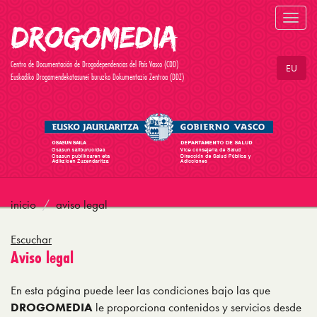
Toggl
navig
Centro de Documentación de Drogodependencias del País Vasco (CDD)
EU
Euskadiko Drogamendekotasunei buruzko Dokumentazio Zentroa (DDZ)
inicio
aviso legal
Escuchar
Aviso legal
En esta página puede leer las condiciones bajo las que
DROGOMEDIA
le proporciona contenidos y servicios desde