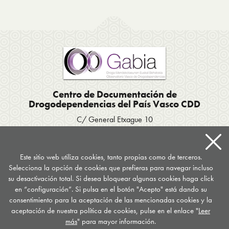
Centro de Documentación de
Drogodependencias del País Vasco CDD
C/ General Etxague 10
20003 Donostia San Sebastián
Tel. 943 423656
/
Fax 943 293007
Apartado postal 667
Este sitio web utiliza cookies, tanto propias como de terceros.
Selecciona la opción de cookies que prefieras para navegar incluso
documentacion
@
drogomedia.com
su desactivación total. Si desea bloquear algunas cookies haga click
en “configuración”. Si pulsa en el botón "Acepto" está dando su
Síguenos en...
consentimiento para la aceptación de las mencionadas cookies y la
aceptación de nuestra política de cookies, pulse en el enlace "
Leer
más
" para mayor información.