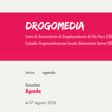
Centro de Documentación de Drogodependencias del País Vasco (CD
Euskadiko Drogamendekotasunei buruzko Dokumentazio Zentroa (DD
inicio
agenda
Escuchar
Agenda
el 07 Agosto 2026