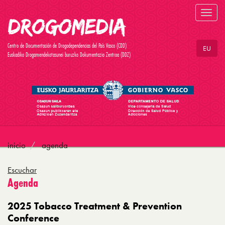
Toggl
navig
Centro de Documentación de Drogodependencias del País Vasco (CDD)
EU
Euskadiko Drogamendekotasunei buruzko Dokumentazio Zentroa (DDZ)
inicio
agenda
Escuchar
Agenda
2025 Tobacco Treatment & Prevention
Conference