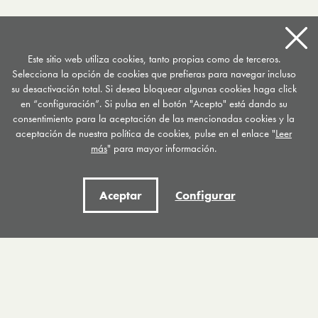
Este sitio web utiliza cookies, tanto propias como de terceros.
Selecciona la opción de cookies que prefieras para navegar incluso
su desactivación total. Si desea bloquear algunas cookies haga click
en “configuración”. Si pulsa en el botón "Acepto" está dando su
consentimiento para la aceptación de las mencionadas cookies y la
aceptación de nuestra política de cookies, pulse en el enlace "
Leer
más
" para mayor información.
Centro de Documentación de
Drogodependencias del País Vasco CDD
Aceptar
Configurar
C/ General Etxague 10
20003 Donostia San Sebastián
Tel. 943 423656
/
Fax 943 293007
Apartado postal 667
documentacion
@
drogomedia.com
Síguenos en...