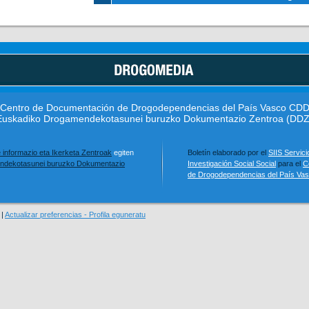
Centro de Documentación de Drogodependencias del País Vasco CD
Euskadiko Drogamendekotasunei buruzko Dokumentazio Zentroa (DDZ
e informazio eta Ikerketa Zentroak
egiten
Boletín elaborado por el
SIIS Servici
ndekotasunei buruzko Dokumentazio
Investigación Social Social
para el
C
de Drogodependencias del País Va
|
Actualizar preferencias - Profila eguneratu