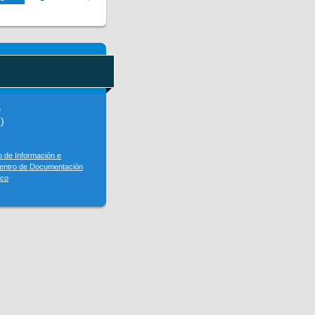
D
)
o de Información e
entro de Documentación
sco