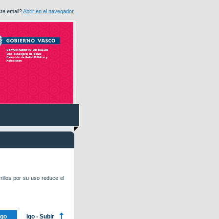
ste email?
Abrir en el navegador
rillos por su uso reduce el
ago
Igo - Subir