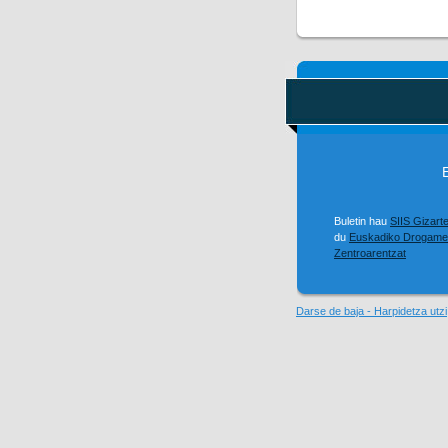
Buletin hau
SIIS Gizart
du
Euskadiko Drogame
Zentroarentzat
Darse de baja - Harpidetza utzi